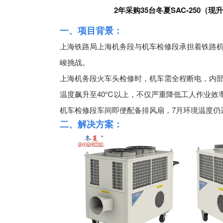
2年采购35台冬夏SAC-250（现
心
我
一、项目背景：
们
上海铁路局上海机务段与机车检修段承担着铁路
峻挑战。
上海机务段火车头检修时，机车需全程断电，内部
温度飙升至40℃以上，不仅严重降低工人作业效
机车检修段车间即便配备排风扇，7月环境温度仍
二、解决方案：