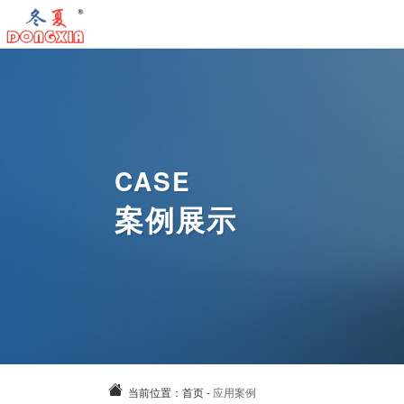
首
页
工
业
工
冷
业
工
CASE
气
暖
业
气
案例展示
机
风
除
动
关
机
湿
风
于
新
机
扇
我
闻
案
们
资
例
联
讯
中
系
当前位置：
首页
-
应用案例