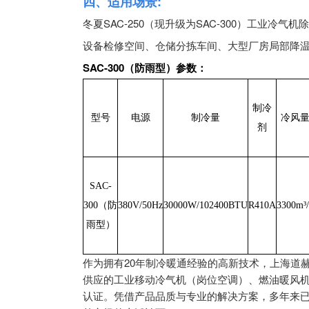
四、适用场景:
冬夏SAC-250
（现升级为SAC-300）
工业冷气机除
设备检修空间、仓储分拣车间、大型厂房局部降
SAC-300（防雨型）参数：
制冷
型号
电源
制冷量
冷风
剂
SAC-
300（防
380V/50Hz
30000W/102400BTU
R410A
3300m³
雨型）
作为拥有20年制冷暖通经验的高新技术，上海道
供应的工业移动冷气机（岗位空调）、燃油暖风机、
认证。凭借产品品质与专业的解决方案，多年来已