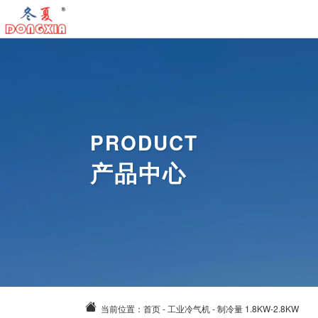
首
页
工
业
工
冷
业
工
PRODUCT
气
暖
业
气
产品中心
机
风
除
动
关
机
湿
风
于
新
机
扇
我
闻
案
们
资
例
联
讯
中
系
当前位置：
首页
-
工业冷气机
-
制冷量 1.8KW-2.8KW