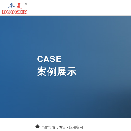
首
页
工
业
工
冷
业
工
CASE
气
暖
业
气
案例展示
机
风
除
动
关
机
湿
风
于
新
机
扇
我
闻
案
们
资
例
联
讯
中
系
当前位置：
首页
-
应用案例