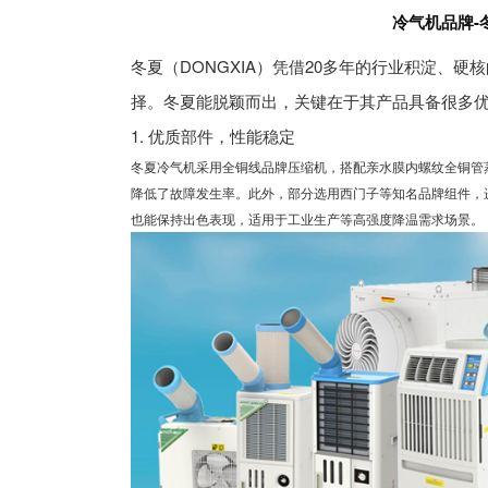
冷气机品牌-
心
我
冬夏（DONGXIA）凭借20多年的行业积淀、
们
择。冬夏能脱颖而出，关键在于其产品具备很多
1. 优质部件，性能稳定
冬夏冷气机采用全铜线品牌压缩机，搭配亲水膜内螺纹全铜管
降低了故障发生率。此外，部分选用西门子等知名品牌组件，
也能保持出色表现，适用于工业生产等高强度降温需求场景。