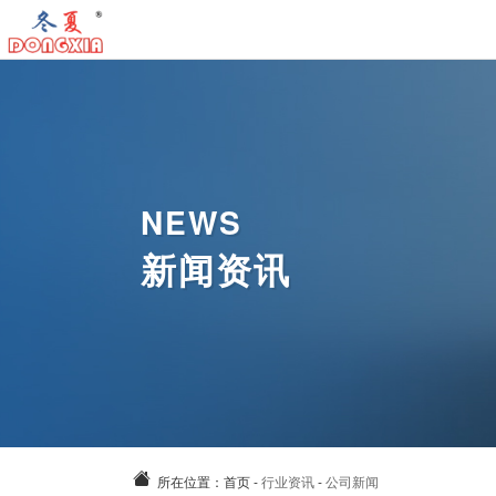
首
页
工
业
工
冷
业
工
NEWS
气
暖
业
气
新闻资讯
机
风
除
动
关
机
湿
风
于
新
机
扇
我
闻
案
们
资
例
联
讯
中
系
所在位置：
首页
-
行业资讯
-
公司新闻