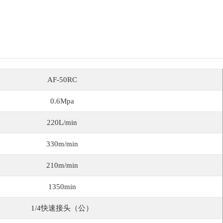
AF-50RC
0.6Mpa
220L/min
330m/min
210m/min
1350min
1/4快速接头（公）